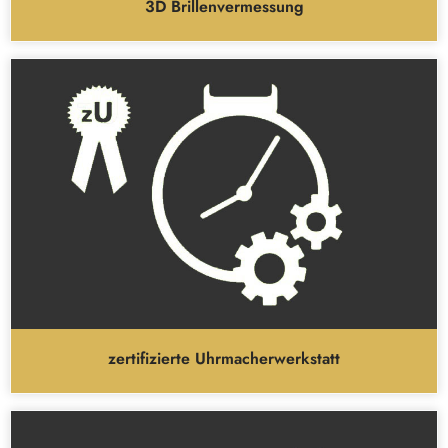
3D Brillenvermessung
zertifizierte Uhrmacherwerkstatt