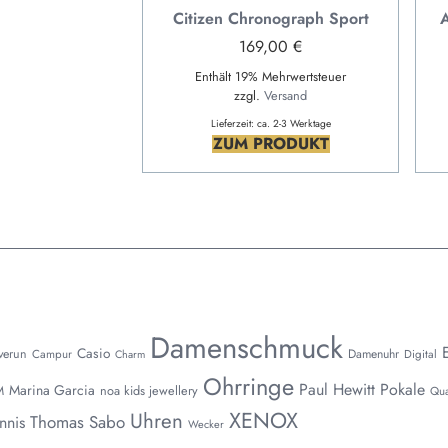
Citizen Chronograph Sport
A
169,00
€
Enthält 19% Mehrwertsteuer
zzgl.
Versand
Lieferzeit: ca. 2-3 Werktage
ZUM PRODUKT
Damenschmuck
Casio
nverun
Damenuhr
Campur
Charm
Digital
Ohrringe
Paul Hewitt
Pokale
Marina Garcia
noa kids jewellery
M
Qua
XENOX
Uhren
Thomas Sabo
nnis
Wecker