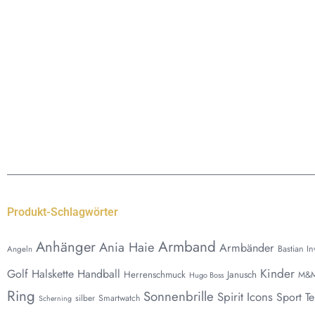
Produkt-Schlagwörter
Anhänger
Armband
Ania Haie
Armbänder
Bastian I
Angeln
Kinder
Golf
Halskette
Handball
Herrenschmuck
Janusch
M&
Hugo Boss
Ring
Sonnenbrille
Spirit Icons
Sport
Te
silber
Smartwatch
Scherning