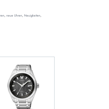
ren
,
neue Uhren
,
Neuigkeiten
,