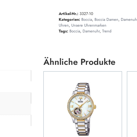
Artikel-Nr.:
3327-10
Kategorien:
Boccia
,
Boccia Damen
,
Damenuh
Uhren
,
Unsere Uhrenmarken
Tags:
Boccia
,
Damenuhr
,
Trend
Ähnliche Produkte