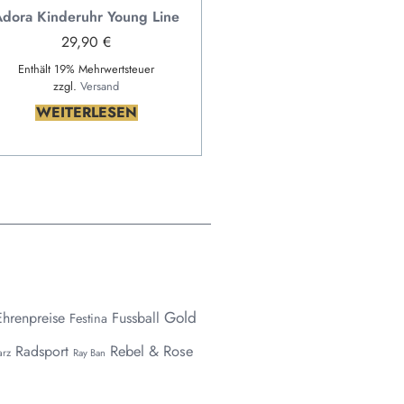
dora Kinderuhr Young Line
29,90
€
Enthält 19% Mehrwertsteuer
zzgl.
Versand
WEITERLESEN
Gold
Ehrenpreise
Fussball
Festina
Rebel & Rose
Radsport
rz
Ray Ban