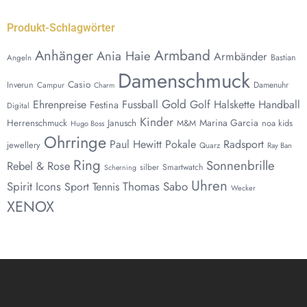
Produkt-Schlagwörter
Anhänger
Armband
Ania Haie
Armbänder
Bastian
Angeln
Damenschmuck
Casio
Inverun
Damenuhr
Campur
Charm
Gold
Ehrenpreise
Fussball
Golf
Halskette
Handball
Festina
Digital
Kinder
Marina Garcia
Herrenschmuck
Janusch
noa kids
M&M
Hugo Boss
Ohrringe
Paul Hewitt
Pokale
Radsport
jewellery
Quarz
Ray Ban
Ring
Sonnenbrille
Rebel & Rose
silber
Smartwatch
Scherning
Uhren
Spirit Icons
Thomas Sabo
Sport
Tennis
Wecker
XENOX