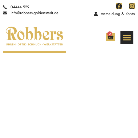
04444 529
info@robbers-goldenstedt.de
Anmeldung & Konto
0
Über uns
NEU