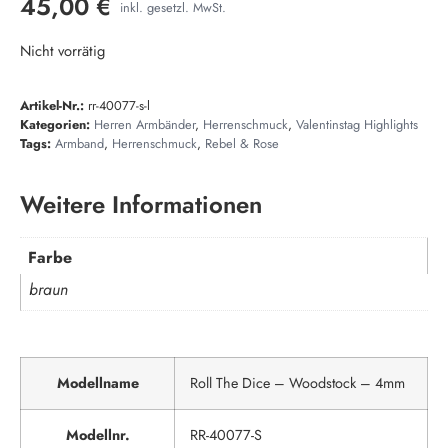
45,00
€
inkl. gesetzl. MwSt.
Nicht vorrätig
Artikel-Nr.:
rr-40077-s-l
Kategorien:
Herren Armbänder
,
Herrenschmuck
,
Valentinstag Highlights
Tags:
Armband
,
Herrenschmuck
,
Rebel & Rose
Weitere Informationen
Farbe
braun
Modellname
Roll The Dice – Woodstock – 4mm
Modellnr.
RR-40077-S