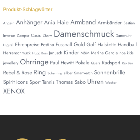
Produkt-Schlagwörter
Anhänger
Armband
Ania Haie
Armbänder
Bastian
Angeln
Damenschmuck
Casio
Inverun
Damenuhr
Campur
Charm
Gold
Ehrenpreise
Fussball
Golf
Halskette
Handball
Festina
Digital
Kinder
Marina Garcia
Herrenschmuck
Janusch
noa kids
M&M
Hugo Boss
Ohrringe
Paul Hewitt
Pokale
Radsport
jewellery
Quarz
Ray Ban
Ring
Sonnenbrille
Rebel & Rose
silber
Smartwatch
Scherning
Uhren
Spirit Icons
Thomas Sabo
Sport
Tennis
Wecker
XENOX