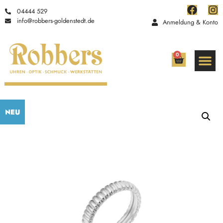
04444 529
info@robbers-goldenstedt.de
Anmeldung & Konto
0
NEU