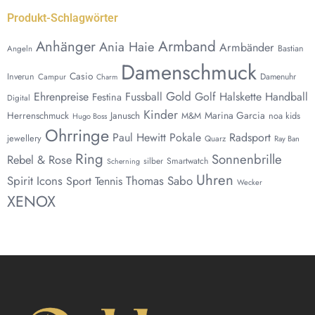
Produkt-Schlagwörter
Anhänger
Armband
Ania Haie
Armbänder
Bastian
Angeln
Damenschmuck
Casio
Inverun
Damenuhr
Campur
Charm
Gold
Ehrenpreise
Fussball
Golf
Halskette
Handball
Festina
Digital
Kinder
Marina Garcia
Herrenschmuck
Janusch
noa kids
M&M
Hugo Boss
Ohrringe
Paul Hewitt
Pokale
Radsport
jewellery
Quarz
Ray Ban
Ring
Sonnenbrille
Rebel & Rose
silber
Smartwatch
Scherning
Uhren
Spirit Icons
Thomas Sabo
Sport
Tennis
Wecker
XENOX