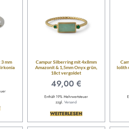
t 3 mm
Campur Silberring mit 4x8mm
Cam
irkonia
Amazonit & 1,5mm Onyx grün,
Iolith
18ct vergoldet
49,00
€
euer
Enthält 19% Mehrwertsteuer
E
zzgl.
Versand
T
WEITERLESEN