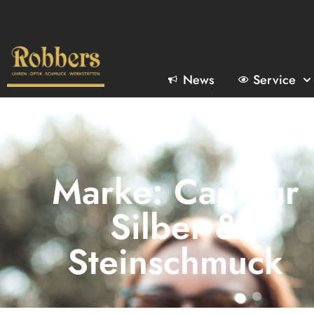
04444 529
info@robbers-goldenstedt.de
News
Service
Marke: Campur
Silber &
Steinschmuck