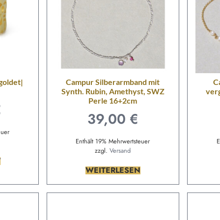
goldet|
Campur Silberarmband mit
C
Synth. Rubin, Amethyst, SWZ
ver
Perle 16+2cm
€
39,00
€
euer
Enthält 19% Mehrwertsteuer
E
zzgl.
Versand
T
WEITERLESEN