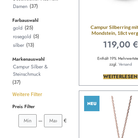
(37)
Damen
Farbauswahl
(25)
Campur Silberring m
gold
Mondstein, 18ct ver
(5)
rosegold
119,00
(13)
silber
Enthält 19% Mehrwertst
Markenauswahl
zzgl.
Versand
Campur Silber &
Steinschmuck
WEITERLESEN
(37)
Weitere Filter
NEU
Preis Filter
—
€