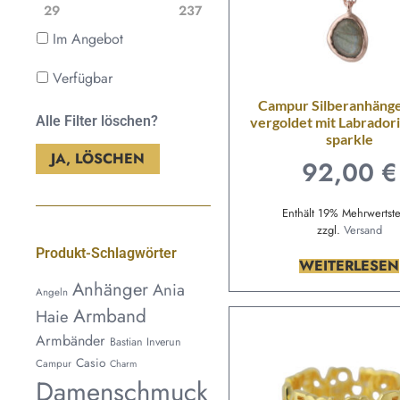
29
237
Im Angebot
Verfügbar
Campur Silberanhänge
Alle Filter löschen?
vergoldet mit Labradorit
sparkle
JA, LÖSCHEN
92,00
€
Enthält 19% Mehrwertst
zzgl.
Versand
Produkt-Schlagwörter
WEITERLESEN
Anhänger
Ania
Angeln
Armband
Haie
Armbänder
Bastian Inverun
Casio
Campur
Charm
Damenschmuck