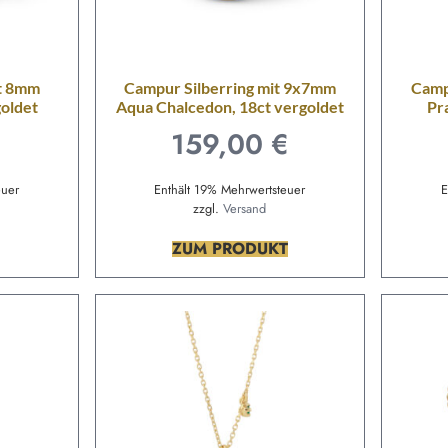
it 8mm
Campur Silberring mit 9x7mm
Camp
goldet
Aqua Chalcedon, 18ct vergoldet
Pra
€
159,00
€
euer
Enthält 19% Mehrwertsteuer
E
zzgl.
Versand
ZUM PRODUKT