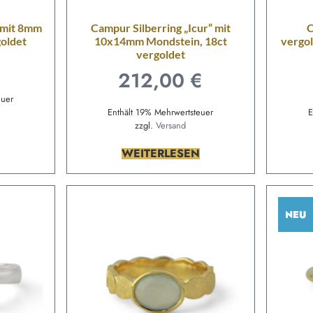
 mit 8mm
Campur Silberring „Icur“ mit
C
goldet
10x14mm Mondstein, 18ct
vergol
vergoldet
212,00
€
euer
Enthält 19% Mehrwertsteuer
E
zzgl.
Versand
WEITERLESEN
NEU