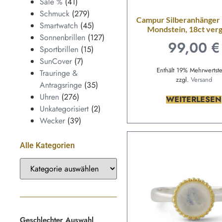
Sale %
(41)
Schmuck
(279)
Campur Silberanhänger
Smartwatch
(45)
Mondstein, 18ct ver
Sonnenbrillen
(127)
99,00
€
Sportbrillen
(15)
SunCover
(7)
Enthält 19% Mehrwertst
Trauringe &
zzgl.
Versand
Antragsringe
(35)
Uhren
(276)
WEITERLESEN
Unkategorisiert
(2)
Wecker
(39)
Alle Kategorien
Geschlechter Auswahl