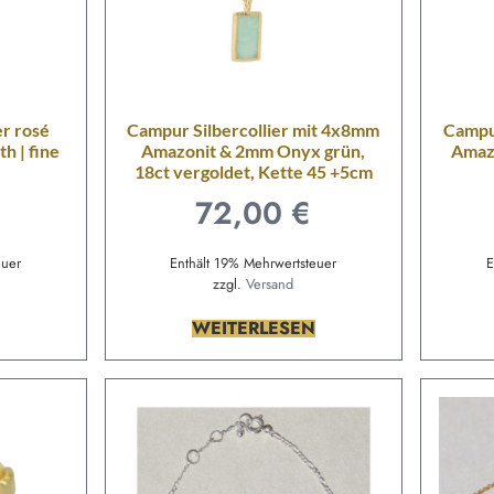
r rosé
Campur Silbercollier mit 4x8mm
Campu
h | fine
Amazonit & 2mm Onyx grün,
Amaz
18ct vergoldet, Kette 45 +5cm
72,00
€
euer
Enthält 19% Mehrwertsteuer
E
zzgl.
Versand
WEITERLESEN