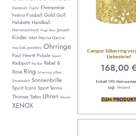
Ehrenpreise
Damenuhr
Digital
Gold
Fussball
Golf
Festina
Halskette
Handball
Herrenschmuck
Janusch
Hugo Boss
Kinder
Marina Garcia
M&M
Ohrringe
noa kids jewellery
Campur Silberring ver
Paul Hewitt
Pokale
Liebesbrief
Quarz
Rebel &
Radsport
Ray Ban
168,00
Ring
Rose
silber
Scherning
Sonnenbrille
Smartwatch
Enthält 19% Mehrwertst
Spirit Icons
zzgl.
Versand
Sport
Tennis
Uhren
Thomas Sabo
Wecker
ZUM PRODUK
XENOX