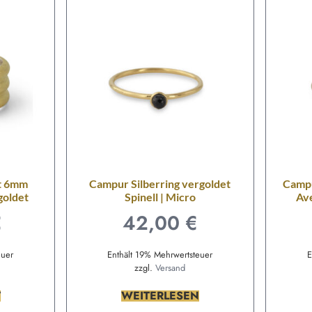
it 6mm
Campur Silberring vergoldet
Campu
goldet
Spinell | Micro
Ave
€
42,00
€
euer
Enthält 19% Mehrwertsteuer
E
zzgl.
Versand
T
WEITERLESEN