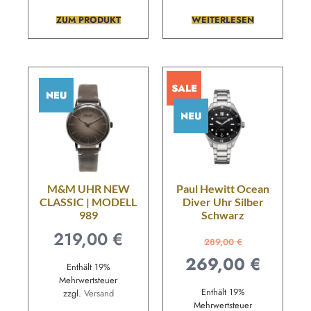
ZUM PRODUKT
WEITERLESEN
SALE
NEU
NEU
M&M UHR NEW
Paul Hewitt Ocean
CLASSIC | MODELL
Diver Uhr Silber
989
Schwarz
219,00
€
289,00
€
269,00
€
Enthält 19%
Mehrwertsteuer
Enthält 19%
zzgl.
Versand
Mehrwertsteuer