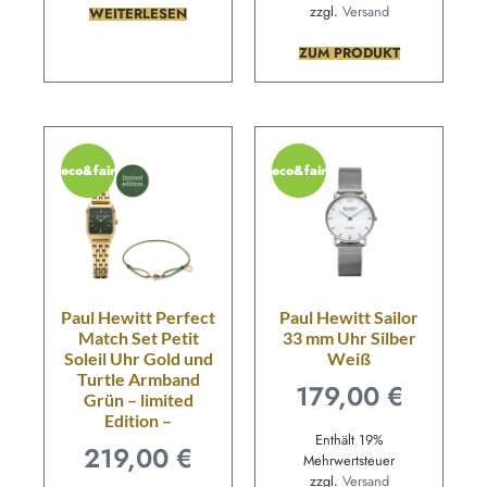
zzgl.
Versand
WEITERLESEN
ZUM PRODUKT
eco&fair
eco&fair
Paul Hewitt Perfect
Paul Hewitt Sailor
Match Set Petit
33 mm Uhr Silber
Soleil Uhr Gold und
Weiß
Turtle Armband
179,00
€
Grün – limited
Edition –
Enthält 19%
219,00
€
Mehrwertsteuer
zzgl.
Versand